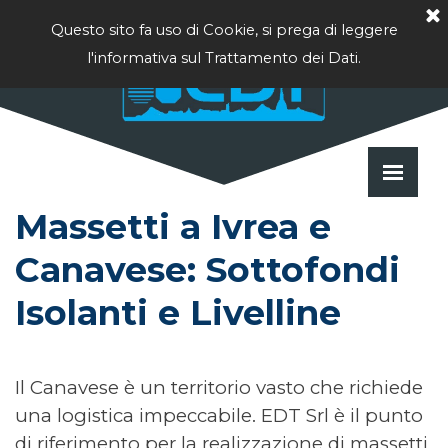
Vai ai contenuti
Questo sito fa uso di Cookie, si prega di leggere
l'informativa sul Trattamento dei Dati.
Salta 
Massetti a Ivrea e 
Canavese: Sottofondi 
Isolanti e Livelline
Il Canavese è un territorio vasto che richiede
una logistica impeccabile. EDT Srl è il punto
di riferimento per la realizzazione di massetti