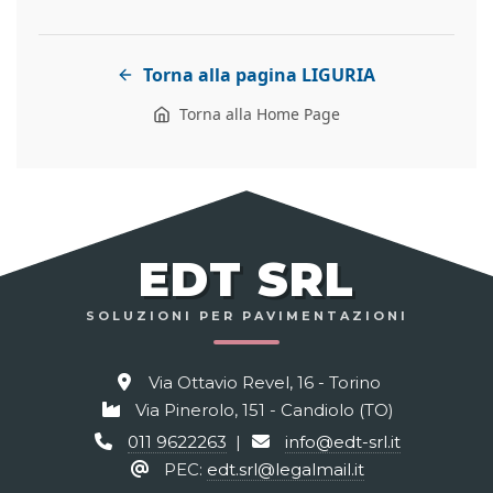
Torna alla pagina LIGURIA
Torna alla Home Page
EDT SRL
SOLUZIONI PER PAVIMENTAZIONI
Via Ottavio Revel, 16 - Torino
Via Pinerolo, 151 - Candiolo (TO)
011 9622263
|
info@edt-srl.it
PEC:
edt.srl@legalmail.it