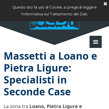
Vai ai contenuti
Questo sito fa uso di Cookie, si prega di leggere
l'informativa sul Trattamento dei Dati.
Salta 
Massetti a Loano e
Pietra Ligure:
Specialisti in
Seconde Case
La zona tra
Loano, Pietra Ligure e