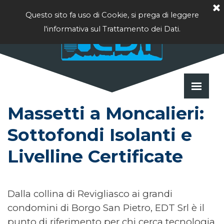
Vai ai contenuti
Questo sito fa uso di Cookie, si prega di leggere
l'informativa sul Trattamento dei Dati.
Salta 
Massetti a Moncalieri: 
Sottofondi Isolanti e 
Livelline Certificate
Dalla collina di Revigliasco ai grandi
condomini di Borgo San Pietro, EDT Srl è il
punto di riferimento per chi cerca tecnologia