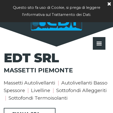
Vai ai contenuti
Questo sito fa uso di Cookie, si prega di leggere
l'informativa sul Trattamento dei Dati.
Salta 
EDT SRL
MASSETTI PIEMONTE
|
Massetti Autolivellanti
Autolivellanti Basso
|
|
Spessore
Livelline
Sottofondi Alleggeriti
|
Sottofondi Termoisolanti