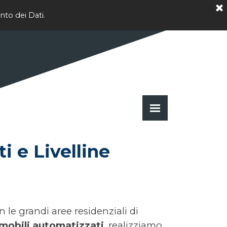
nto dei Dati.
Salta menù
 e Livelline 
 le grandi aree residenziali di
 mobili automatizzati
, realizziamo