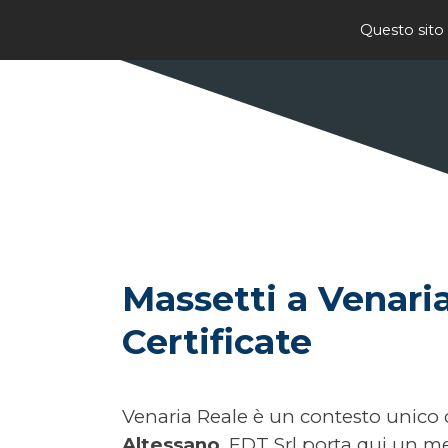
Vai ai contenuti
Questo sito 
Massetti a Venaria 
Certificate
Venaria Reale è un contesto unico ch
Altessano
. EDT Srl porta qui un me