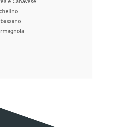
rea e Canavese
chelino
bassano
rmagnola