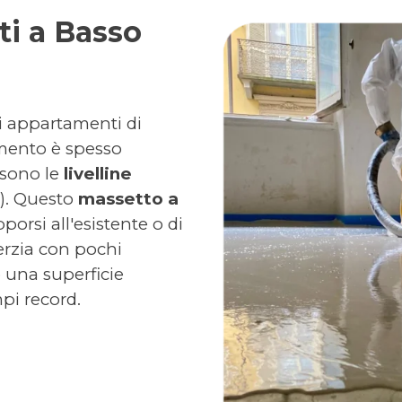
tti a Basso
li appartamenti di
imento è spesso
 sono le
livelline
i). Questo
massetto a
orsi all'esistente o di
nerzia con pochi
 una superficie
pi record.