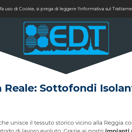
fa uso di Cookie, si prega di leggere l'informativa sul Trattame
Reale: Sottofondi Isolanti
e unisce il tessuto storico vicino alla Reggia con
todo di lavoro evoluto. Grazie ai nostri
impianti