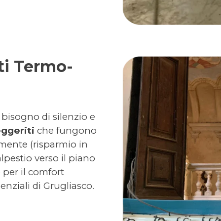
nti Termo-
 bisogno di silenzio e
eggeriti
che fungono
amente (risparmio in
lpestio verso il piano
 per il comfort
enziali di Grugliasco.